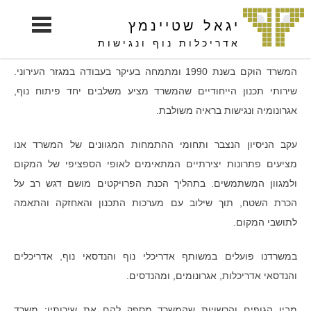
S
יגאל שטיינמץ
k
i
אדריכלות נוף ונגישות
p
המשרד הוקם בשנת 1990 ומתמחה בעיקר בעבודה במגזר העירוני.
t
שירותי תכנון הייחודיים שהמשרד מציע משלבים יחד פיתוח נוף,
o
אגרונומיה ונגישות בראיה משולבת.
c
o
עקב הניסיון הנצבר ותחומי ההתמחות המגוונים של המשרד אנו
n
מציעים פתרונות יצירתיים המתאימים לאופי הספציפי של המקום
t
e
ולמגוון המשתמשים. בתהליך הכנת הפרויקטים מושם דגש רב על
n
הכרת השטח, תוך שילוב עם מערכות התכנון והאחזקה והתאמה
t
לתושבי המקום.
במשרדנו פועלים במשותף אדריכלי נוף והנדסאי נוף, אדריכלים
והנדסאי אדריכלות, אגרונומים, ומהנדסים.
מבין הגופים והרשויות שהמשרד מספק להם את שירותיו: משרד