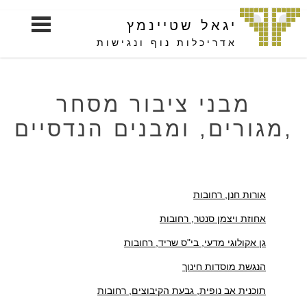
S
יגאל שטיינמץ
k
i
אדריכלות נוף ונגישות
p
t
o
מבני ציבור מסחר
c
,מגורים, ומבנים הנדסיים
o
n
t
e
אורות חנן, רחובות
n
t
אחוזת ויצמן סנטר, רחובות
גן אקולוגי מדעי, בי"ס שריד, רחובות
הנגשת מוסדות חינוך
תוכנית אב נופית, גבעת הקיבוצים, רחובות