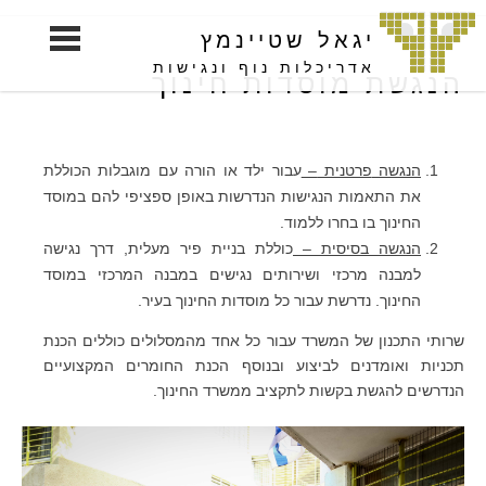
S
יגאל שטיינמץ
k
i
אדריכלות נוף ונגישות
הנגשת מוסדות חינוך
p
t
o
הנגשה
פרטנית
–
עבור ילד או הורה עם מוגבלות הכוללת
c
את התאמות הנגישות הנדרשות באופן ספציפי להם במוסד
o
החינוך בו בחרו ללמוד.
n
הנגשה
בסיסית
–
כוללת בניית פיר מעלית, דרך נגישה
t
למבנה מרכזי ושירותים נגישים במבנה המרכזי במוסד
e
החינוך. נדרשת עבור כל מוסדות החינוך בעיר.
n
t
שרותי התכנון של המשרד עבור כל אחד מהמסלולים כוללים הכנת
תכניות ואומדנים לביצוע ובנוסף הכנת החומרים המקצועיים
הנדרשים להגשת בקשות לתקציב ממשרד החינוך.