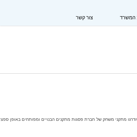
 המשרד
צור קשר
20 ועבר שדרוג נוסף כעת. לגן התווספו מגרש מיני פיץ' , שודרגו מתקני משחק של חברת פסגות מתקנים הבנויים ומפותחים באופן