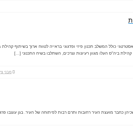
ת
ברתי של ביה"ס שריד נערך בשיתןף סטודיו DIO. זהו מהלך אסטרטגי כולל המשלב תכנון פיזי ופדגוגי ב
ילת ביה"ס העלו מגוון רעיונות וצרכים, השתלבו בשיח התכנוני […]
מבני צי
 שכיהן כחבר מועצת העיר רחובות ותרם רבות לפיתוחה של העיר. בגן עוצבו פר