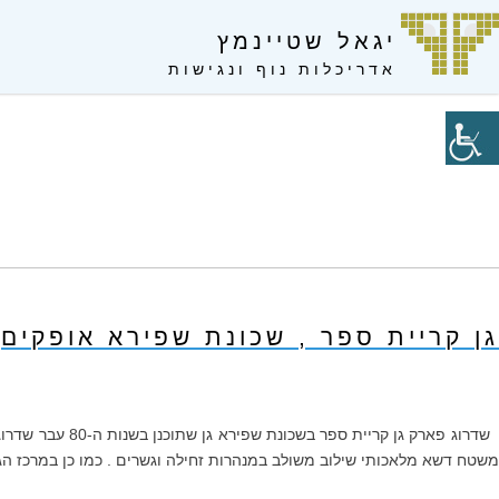
S
יגאל שטיינמץ
k
i
אדריכלות נוף ונגישות
p
t
o
c
o
n
t
e
n
גן קריית ספר , שכונת שפירא אופקים
t
משטח דשא מלאכותי שילוב משולב במנהרות זחילה וגשרים . כמו כן במרכז הג