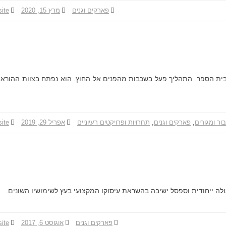
ן
פארקים וגנים
מרץ 15, 2020
site
ר
מ
ל
ה
ראייה לטווח ארוך בשיתוף קהילת בית הספר. התהליך פעל בשכבות מהפנים אל החוץ. הוא נפתח בצוות הה
בור ומגורים
,
פארקים וגנים
,
תחרויות ופרויקטים רעיוניים
אפריל 29, 2019
site
גולה ייחודית וספסל ישיבה בהשראת עיסוקו המקצועי בעץ לשימושיו השונים.
פארקים וגנים
אוגוסט 6, 2017
site