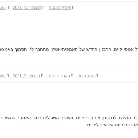
פארקים וגנים
דצמבר 13, 2021
site
 של אמפי קיים. התכנון החדש של האמפיתיאטרון מתחבר לגן הסמוך באמצע
אין תגובות
ע
פארקים וגנים
פברואר 2, 2021
site
ל
א
מ
פ
י
ת
זי המיועד לכנסים, צוגות וירידים. מערכת השבילים בתוך האמפי הונגשה ו
א
שרת קיום אירועים ליליים.
ט
ר
ו