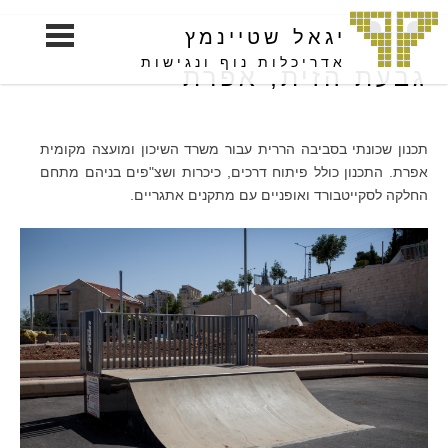
S
יגאל שטיינמץ
k
i
אדריכלות נוף ונגישות
גבעת הזית, אפרת
p
t
o
תכנון שכונתי בסביבה הררית עבור משרד השיכון ומועצה מקומית
c
אפרת. התכנון כולל פיתוח דרכים, כיכרות ושצ"פים בניהם מתחם
o
החלקה לסקייטבורד ואופניים עם מתקנים אתגריים.
n
t
e
n
t