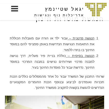
S
יגאל שטיינמץ
k
i
אדריכלות נוף ונגישות
הנגשת מוסדות חינוך
p
t
o
הנגשה
פרטנית
–
עבור ילד או הורה עם מוגבלות הכוללת
c
את התאמות הנגישות הנדרשות באופן ספציפי להם במוסד
o
החינוך בו בחרו ללמוד.
n
הנגשה
בסיסית
–
כוללת בניית פיר מעלית, דרך נגישה
t
למבנה מרכזי ושירותים נגישים במבנה המרכזי במוסד
e
החינוך. נדרשת עבור כל מוסדות החינוך בעיר.
n
t
שרותי התכנון של המשרד עבור כל אחד מהמסלולים כוללים הכנת
תכניות ואומדנים לביצוע ובנוסף הכנת החומרים המקצועיים
הנדרשים להגשת בקשות לתקציב ממשרד החינוך.