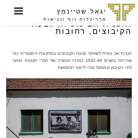
S
יגאל שטיינמץ
k
i
אדריכלות נוף ונגישות
תוכנית אב נופית, גבעת
p
הקיבוצים, רחובות
t
o
c
תכנית אב נופית לשחזור גבעת הקיבוצים במתכונת היסטורית כפי
o
שהייתה בשנים 1932-48 כמרכז הכשרה של חברי תנועות הנוער
n
לחיי הקיבוץ וכמפעל סודי לייצור תחמושת.
t
e
n
t