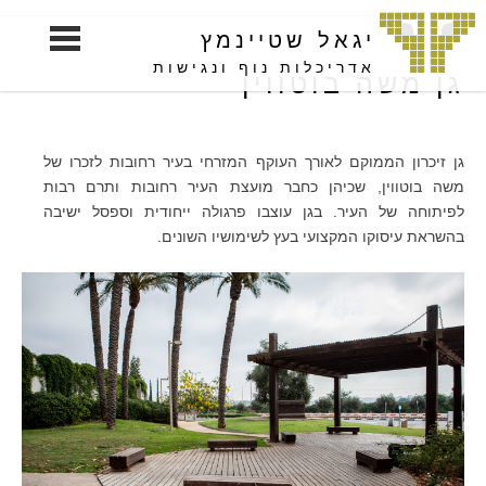
S
יגאל שטיינמץ
k
i
אדריכלות נוף ונגישות
גן משה בוטווין
p
t
o
גן זיכרון הממוקם לאורך העוקף המזרחי בעיר רחובות לזכרו של
c
משה בוטווין, שכיהן כחבר מועצת העיר רחובות ותרם רבות
o
לפיתוחה של העיר. בגן עוצבו פרגולה ייחודית וספסל ישיבה
n
בהשראת עיסוקו המקצועי בעץ לשימושיו השונים.
t
e
n
t