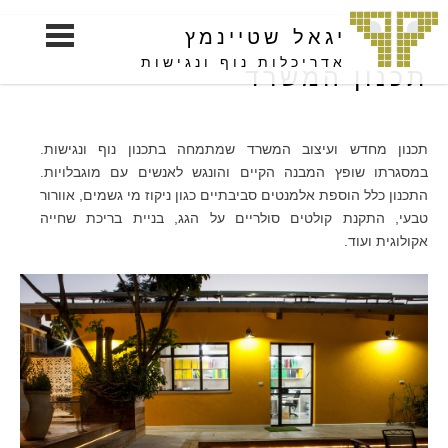
S
יגאל שטיינמץ
k
i
אדריכלות נוף ונגישות
תכנון המשרד
p
t
o
תכנון מחדש ועיצוב המשרד שמתמחה בתכנון נוף ונגישות.
c
במסגרתו שופץ המבנה הקיים והונגש לאנשים עם מוגבלויות.
o
התכנון כלל הוספת אלמנטים סביבתיים כגון ניקוז מי גשמים, אוורור
n
טבעי, התקנת קולטים סולריים על הגג, בניית בריכת שחייה
t
אקולוגית ועוד.
e
n
t