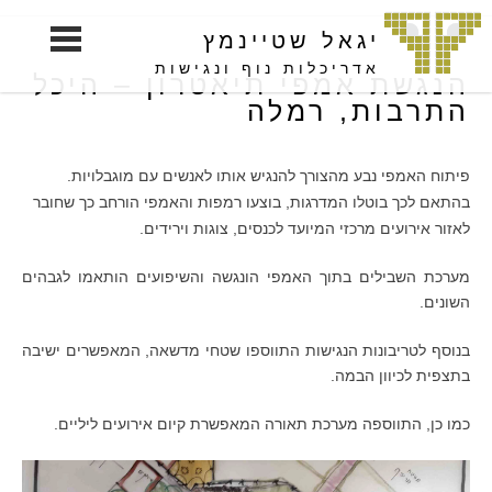
S
יגאל שטיינמץ
k
i
אדריכלות נוף ונגישות
הנגשת אמפי תיאטרון – היכל
p
התרבות, רמלה
t
o
פיתוח האמפי נבע מהצורך להנגיש אותו לאנשים עם מוגבלויות.
c
בהתאם לכך בוטלו המדרגות, בוצעו רמפות והאמפי הורחב כך שחובר
o
לאזור אירועים מרכזי המיועד לכנסים, צוגות וירידים.
n
t
מערכת השבילים בתוך האמפי הונגשה והשיפועים הותאמו לגבהים
e
השונים.
n
t
בנוסף לטריבונות הנגישות התווספו שטחי מדשאה, המאפשרים ישיבה
בתצפית לכיוון הבמה.
כמו כן, התווספה מערכת תאורה המאפשרת קיום אירועים ליליים.