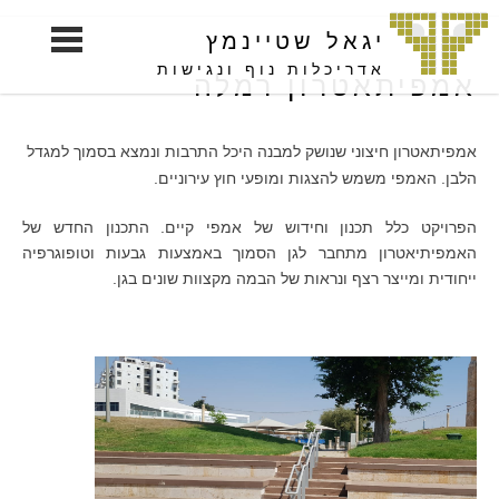
S
יגאל שטיינמץ
k
i
אדריכלות נוף ונגישות
אמפיתאטרון רמלה
p
t
אמפיתאטרון חיצוני שנושק למבנה היכל התרבות ונמצא בסמוך למגדל
o
הלבן. האמפי משמש להצגות ומופעי חוץ עירוניים.
c
o
הפרויקט כלל תכנון וחידוש של אמפי קיים. התכנון החדש של
n
האמפיתיאטרון מתחבר לגן הסמוך באמצעות גבעות וטופוגרפיה
t
ייחודית ומייצר רצף ונראות של הבמה מקצוות שונים בגן.
e
n
t