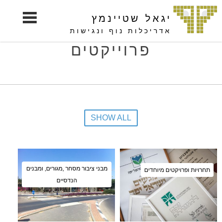
S
יגאל שטיינמץ
k
i
אדריכלות נוף ונגישות
p
פרוייקטים
t
o
c
o
n
t
SHOW ALL
e
n
t
מבני ציבור מסחר ,מגורים, ומבנים
תחרויות ופרויקטים מיוחדים
הנדסיים