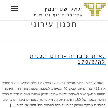
S
יגאל שטיינמץ
k
i
אדריכלות נוף ונגישות
p
תכנון עירוני
t
o
c
o
n
נאות עובדיה -דרום תכנית
t
לה/170/6
e
n
t
נאות עובדיה -דרום תכנית לה/170/6 השכונה גובלת בכביש 200 המחבר
את 431 בדרום עם כביש 40 ממערב לשכונה שכונת נווה דורון השכונה
מהווה המשך ישיר לשכונת "נאות שמיר" תכנון שכונת מגורים חרדית בעיר
רמלה בשטח של 180 דונם. השכונה מאופיינת בשטחים ציבוריים גדולים
הכוללים מתקני משחק רבים על מנת לאפשר מס' גדול של ילדים […]