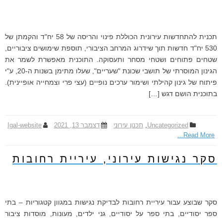
תכנית להתחדשות עירונית הכוללת פינוי והריסה של 58 יח"ד והקמתן של
530 יח"ד חדשות תוך שידרוג המרחב הציבורי, תוספת שימושים ציבוריים,
שטחים פתוחים ושטחי מסחר ותעסוקה. התוכנית מאפשרת לשמר את
הגינון המוסרתי של תושבי שכונת "שעריים", שעלו מתימן בשנות ה-20, ע"י
פיתוח של גינון קהילתי ושימור ערכים נופיים (עצי פרי וצמחייה אופיינית).
בתוכנית הושם דגש […]
Uncategorized
,
תכנון עירוני
דצמבר 13, 2021
Igal-website
Read More...
סקר נגישות עירוני, עיריית רחובות
סקר שבוצע עבור עיריית רחובות לבדיקת נגישות במגוון קטגוריות – בתי
ספר יסודיים, בתי ספר על יסודיים, גני ילדים, מעונות, מוסדות ציבור