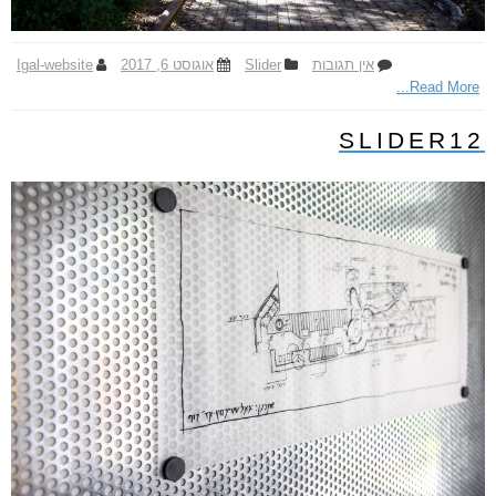
אין תגובות
ע
Slider
אוגוסט 6, 2017
Igal-website
Read More...
ל
S
l
SLIDER12
i
d
e
r
1
3