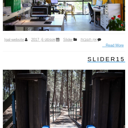
אין תגובות
ע
Slider
אוגוסט 6, 2017
Igal-website
Read More...
ל
S
l
SLIDER15
i
d
e
r
1