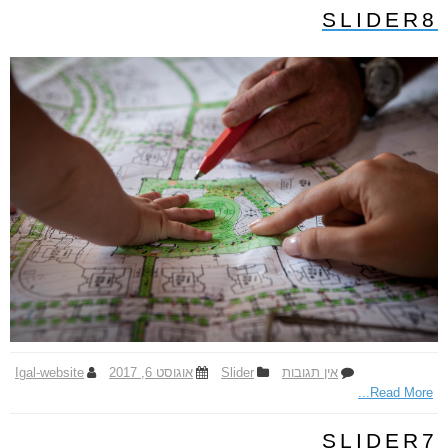
l
SLIDER8
i
d
e
r
9
אין תגובות
ע
Slider
אוגוסט 6, 2017
Igal-website
Read More...
ל
S
l
SLIDER7