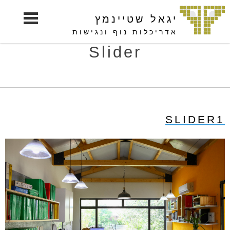
S
יגאל שטיינמץ
k
i
אדריכלות נוף ונגישות
p
Slider
t
o
c
o
n
SLIDER1
t
e
n
t