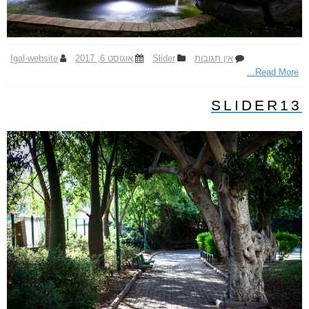
אין תגובות
ע
Slider
אוגוסט 6, 2017
Igal-website
Read More...
ל
S
l
SLIDER13
i
d
e
r
1
4