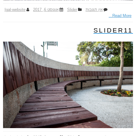
אין תגובות
ע
Slider
אוגוסט 6, 2017
Igal-website
Read More...
ל
S
l
SLIDER11
i
d
e
r
1
2