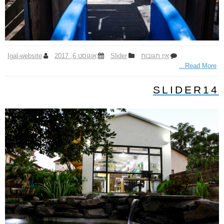
אין תגובות
ע
Slider
אוגוסט 6, 2017
Igal-website
Read More...
ל
S
l
SLIDER14
i
d
e
r
1
5