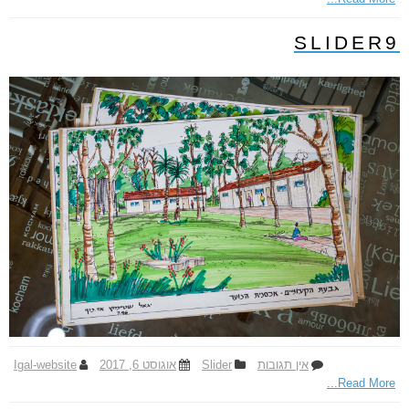
S
l
SLIDER9
i
d
e
r
1
0
אין תגובות
ע
Slider
אוגוסט 6, 2017
Igal-website
Read More...
ל
S